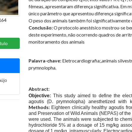
fêmeas, apresentaram diferença significativa. Em mi
único parâmetro que apresentou diferença significa
164
O peso dos animais também foi significativamente d
Conclusão:
O protocolo anestésico mostrou-se bem
deste experimento, não ocorrendo quadros de arrit
monitoramento dos animais
tulo
Palavra-chave:
Eletrocardiografia;,animais silves
prymnolopha.
aújo
Abstract:
Objective:
This study aimed to define the elect
agoutis (D. prymnolopha) anesthetized with
Methods:
Eighteen clinically healthy agoutis fr
and Preservation of Wild Animals (NEPAS) of the 
were used. The animals were subjected to chemic
hydrochloride 5% at a dosage of 15 mg/kg assoc
dosage of 1 mg/kg, intramuscularly. Electrocardi