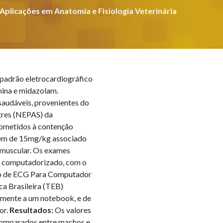
Aplicações em Anatomia e Fisiologia Veterinária
o padrão eletrocardiográfico
mina e midazolam.
saudáveis, provenientes do
tres (NEPAS) da
ubmetidos à contenção
gem de 15mg/kg associado
amuscular. Os exames
o computadorizado, com o
ção de ECG Para Computador
a Brasileira (TEB)
amente a um notebook, e de
or.
Resultados:
Os valores
comparados entre machos e