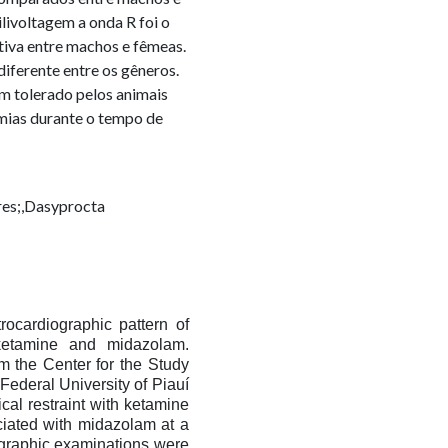
livoltagem a onda R foi o
tiva entre machos e fêmeas.
iferente entre os gêneros.
 tolerado pelos animais
mias durante o tempo de
tres;,Dasyprocta
rocardiographic pattern of
 ketamine and midazolam.
om the Center for the Study
Federal University of Piauí
al restraint with ketamine
iated with midazolam at a
ographic examinations were