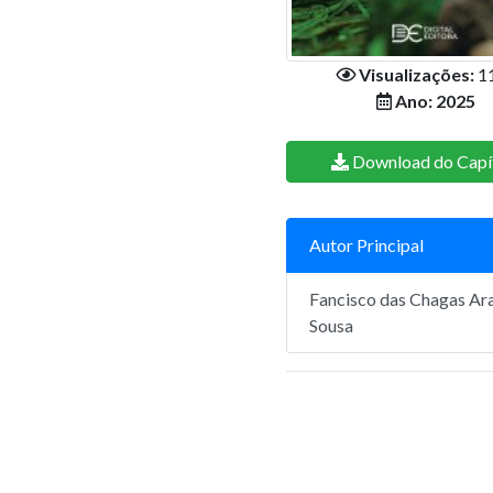
Visualizações:
1
Ano: 2025
Download do Capí
Autor Principal
Fancisco das Chagas Ar
Sousa