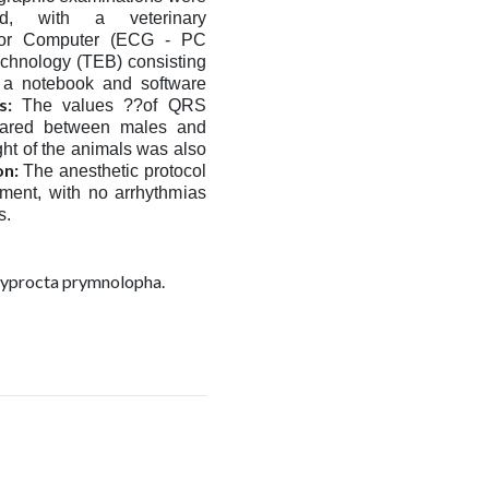
d, with a veterinary
 for Computer (ECG - PC
echnology (TEB) consisting
to a notebook and software
s:
The values ??of QRS
pared between males and
ght of the animals was also
on:
The anesthetic protocol
iment, with no arrhythmias
s.
syprocta prymnolopha.