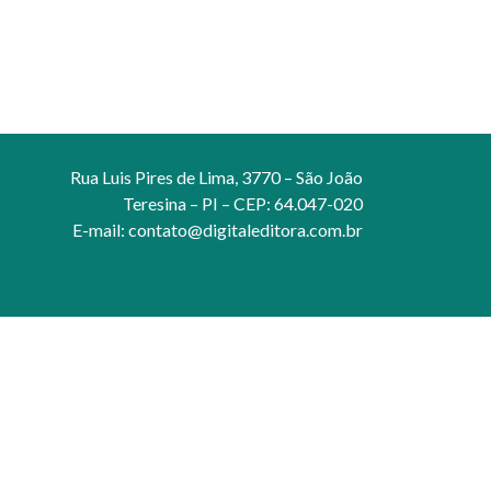
Rua Luis Pires de Lima, 3770 – São João
Teresina – PI – CEP: 64.047-020
E-mail:
contato@digitaleditora.com.br