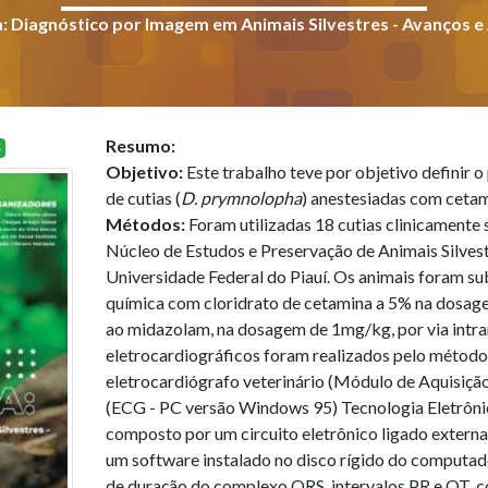
: Diagnóstico por Imagem em Animais Silvestres - Avanços e 
Resumo:
S
Objetivo:
Este trabalho teve por objetivo definir 
de cutias (
D. prymnolopha
) anestesiadas com ceta
Métodos:
Foram utilizadas 18 cutias clinicamente 
Núcleo de Estudos e Preservação de Animais Silves
Universidade Federal do Piauí. Os animais foram s
química com cloridrato de cetamina a 5% na dosa
ao midazolam, na dosagem de 1mg/kg, por via intr
eletrocardiográficos foram realizados pelo métod
eletrocardiógrafo veterinário (Módulo de Aquisi
(ECG - PC versão Windows 95) Tecnologia Eletrônic
composto por um circuito eletrônico ligado extern
um software instalado no disco rígido do computad
de duração do complexo QRS, intervalos PR e QT, 