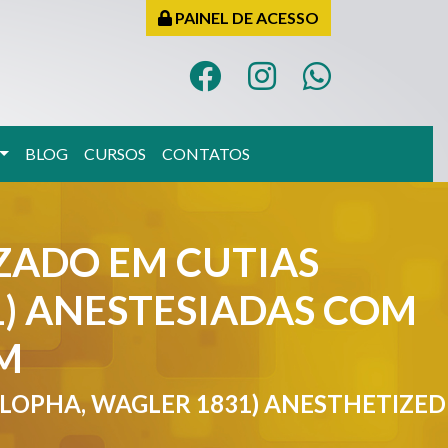
PAINEL DE ACESSO
BLOG
CURSOS
CONTATOS
ADO EM CUTIAS
) ANESTESIADAS COM
M
OPHA, WAGLER 1831) ANESTHETIZED