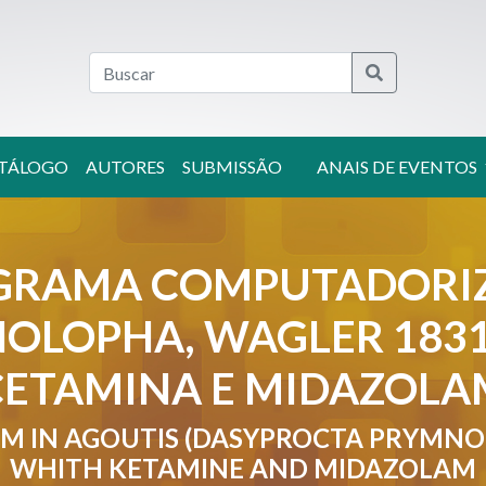
TÁLOGO
AUTORES
SUBMISSÃO
ANAIS DE EVENTOS
GRAMA COMPUTADORIZ
OLOPHA, WAGLER 1831
CETAMINA E MIDAZOLA
 IN AGOUTIS (DASYPROCTA PRYMNOL
WHITH KETAMINE AND MIDAZOLAM